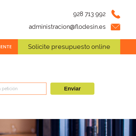
928 713 992
administracion@flodesin.es
Solicite presupuesto online
IENTE
Enviar
 petición