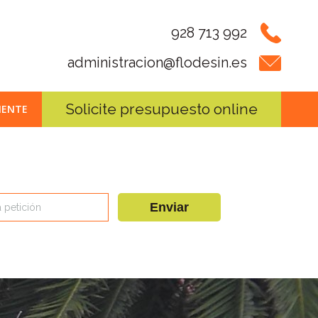
928 713 992
administracion@flodesin.es
Solicite presupuesto online
IENTE
Enviar
 petición