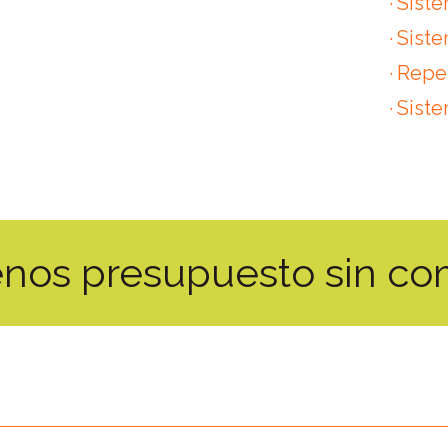
Siste
Siste
Repe
Siste
tenos presupuesto sin c