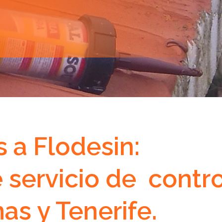
 a Flodesin:
servicio de contro
as y Tenerife.