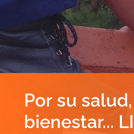
Por su salud,
Por su salud,
bienestar... 
bienestar... 