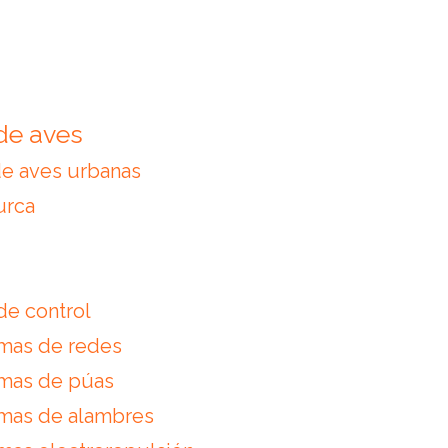
de aves
de aves urbanas
urca
e control
mas de redes
emas de púas
emas de alambres