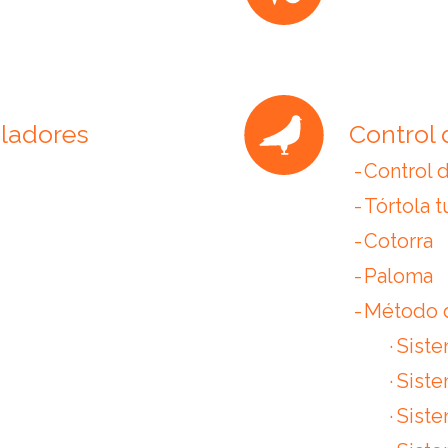
oladores
Control 
Control 
Tórtola t
Cotorra
Paloma
Método d
Siste
Sist
Sist